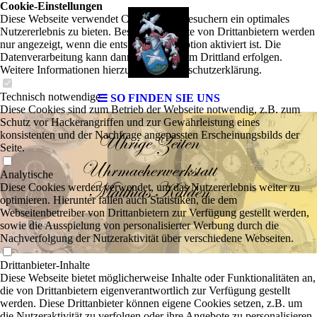
Cookie-Einstellungen
Diese Webseite verwendet Cookies, um Besuchern ein optimales
Nutzererlebnis zu bieten. Bestimmte Inhalte von Drittanbietern werden
nur angezeigt, wenn die entsprechende Option aktiviert ist. Die
Datenverarbeitung kann dann auch in einem Drittland erfolgen.
Weitere Informationen hierzu in der Datenschutzerklärung.
Technisch notwendige
SO FINDEN SIE UNS
Diese Cookies sind zum Betrieb der Webseite notwendig, z.B. zum
Schutz vor Hackerangriffen und zur Gewährleistung eines
konsistenten und der Nachfrage angepassten Erscheinungsbilds der
Seite.
Analytische
Diese Cookies werden verwendet, um das Nutzererlebnis weiter zu
optimieren. Hierunter fallen auch Statistiken, die dem
Webseitenbetreiber von Drittanbietern zur Verfügung gestellt werden,
sowie die Ausspielung von personalisierter Werbung durch die
Nachverfolgung der Nutzeraktivität über verschiedene Webseiten.
Drittanbieter-Inhalte
Diese Webseite bietet möglicherweise Inhalte oder Funktionalitäten an,
die von Drittanbietern eigenverantwortlich zur Verfügung gestellt
werden. Diese Drittanbieter können eigene Cookies setzen, z.B. um
die Nutzeraktivität zu verfolgen oder ihre Angebote zu personalisieren